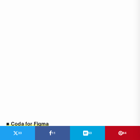
■ Coda for Figma
33
11
53
64