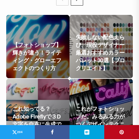
失敗しない配色えら
【フォトショップ】
び、現役デザイナー
輝きが違う！ライテ
厳選おすすめカラー
ィング・グローエフ
パレット30選【プロ
ェクトのつくり方
クリエイト】
これ知ってる？
これがフォトショッ
Adobe Fireflyで３D
プだ。みるみる力が
文字を自在に生成で
つくデザインテクニ
きる裏技テクニック
ックまとめ
204