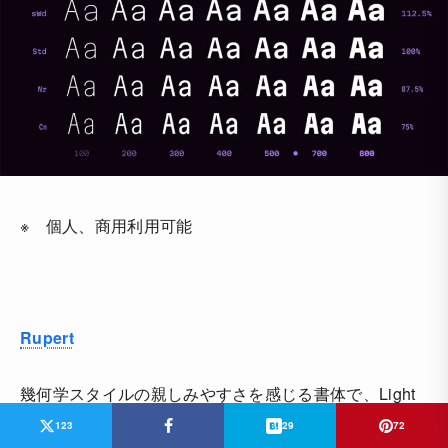
※ 個人、商用利用可能
Rupert
幾何学スタイルの親しみやすさを感じる書体で、Light
バージョンを無料ダウンロードできます。
123
29
72