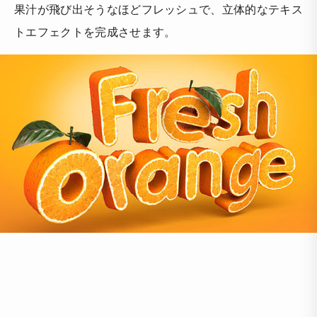
果汁が飛び出そうなほどフレッシュで、立体的なテキス
トエフェクトを完成させます。