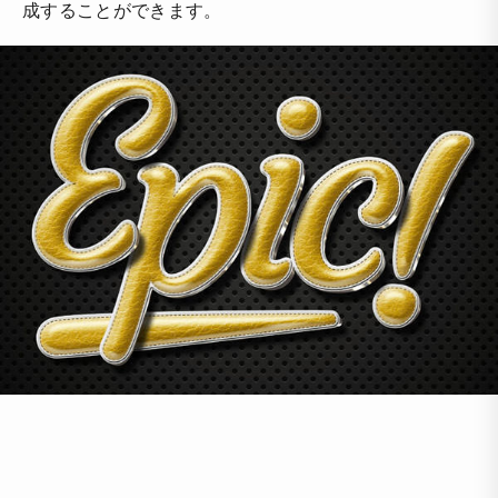
成することができます。