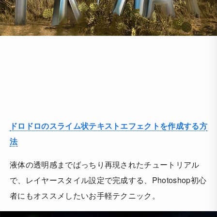
ドロドロのスライム状テキストエフェクトを作成する方
法
液体の透明感までばっちり再現されたチュートリアル
で、レイヤースタイル設定で完成する、Photoshop初心
者にもオススメしたいお手軽テクニック。