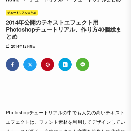
チュートリアルまとめ
2014年公開のテキストエフェクト用
Photoshopチュートリアル、作り方40個総ま
とめ
2014年12月8日
Photoshopチュートリアルの中でも人気の高いテキスト
エフェクトは、フォント素材を利用してデザインしてい