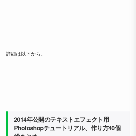
詳細は以下から。
2014年公開のテキストエフェクト用
Photoshopチュートリアル、作り方40個