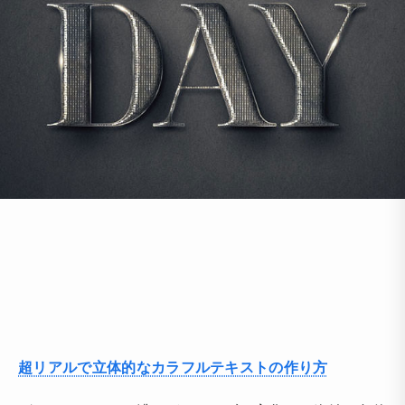
超リアルで立体的なカラフルテキストの作り方