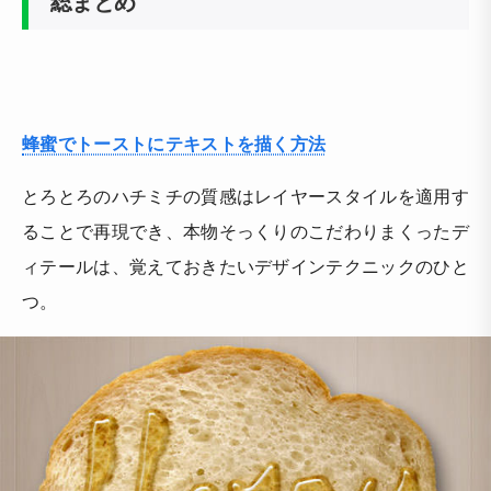
総まとめ
蜂蜜でトーストにテキストを描く方法
とろとろのハチミチの質感はレイヤースタイルを適用す
ることで再現でき、本物そっくりのこだわりまくったデ
ィテールは、覚えておきたいデザインテクニックのひと
つ。