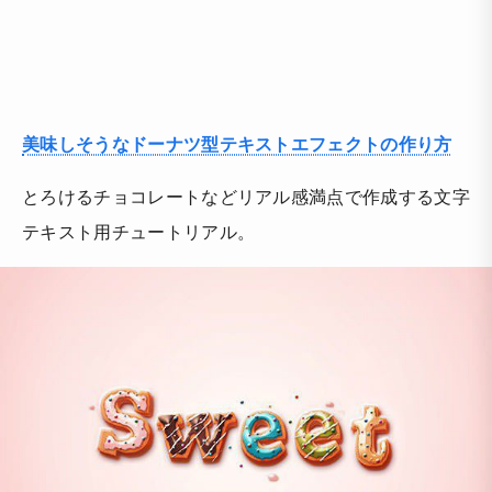
美味しそうなドーナツ型テキストエフェクトの作り方
とろけるチョコレートなどリアル感満点で作成する文字
テキスト用チュートリアル。