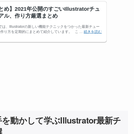
かして学ぶIllustrator最新チ
選