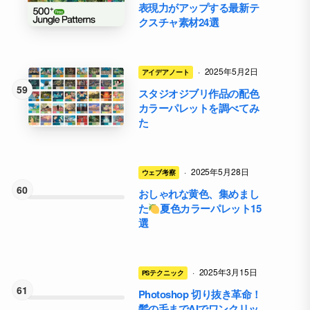
表現力がアップする最新テ
クスチャ素材24選
·
2025年5月2日
アイデアノート
スタジオジブリ作品の配色
カラーパレットを調べてみ
た
·
2025年5月28日
ウェブ考察
おしゃれな黄色、集めまし
た
夏色カラーパレット15
選
·
2025年3月15日
PSテクニック
Photoshop 切り抜き革命！
髪の毛までAIでワンクリッ