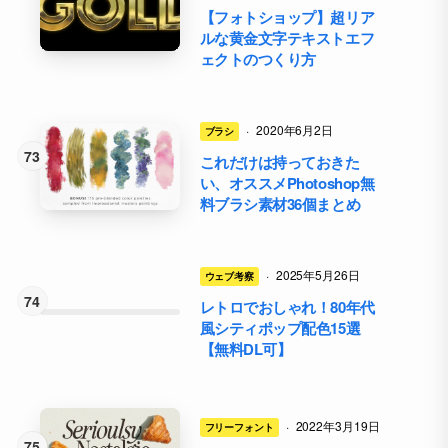
【フォトショップ】超リア
ルな黄金文字テキストエフ
ェクトのつくり方
·
2020年6月2日
ブラシ
これだけは持っておきた
い、オススメPhotoshop無
料ブラシ素材36個まとめ
·
2025年5月26日
ウェブ考察
レトロでおしゃれ！80年代
風シティポップ配色15選
【無料DL可】
·
2022年3月19日
フリーフォント