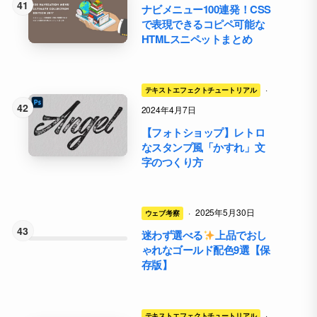
ナビメニュー100連発！CSS
で表現できるコピペ可能な
HTMLスニペットまとめ
·
テキストエフェクトチュートリアル
2024年4月7日
【フォトショップ】レトロ
なスタンプ風「かすれ」文
字のつくり方
·
2025年5月30日
ウェブ考察
迷わず選べる
上品でおし
ゃれなゴールド配色9選【保
存版】
·
テキストエフェクトチュートリアル