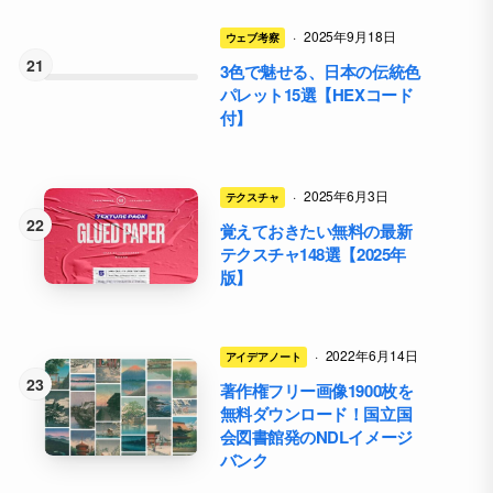
·
2025年9月18日
ウェブ考察
3色で魅せる、日本の伝統色
パレット15選【HEXコード
付】
·
2025年6月3日
テクスチャ
覚えておきたい無料の最新
テクスチャ148選【2025年
版】
·
2022年6月14日
アイデアノート
著作権フリー画像1900枚を
無料ダウンロード！国立国
会図書館発のNDLイメージ
バンク