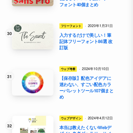
フォント40個まとめ
·
2020年1月31日
フリーフォント
入力するだけで美しい！筆
記体フリーフォント86選 改
訂版
·
2024年10月10日
ウェブ考察
【保存版】配色アイデアに
迷わない、すごい配色カラ
ーパレットツール107個まと
め
·
2024年4月12日
ウェブデザイン
本当は教えたくないWebデ