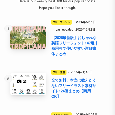
Here is our weekly best 100 for our popular posts.
Hope you like it though.
·
2026年5月1日
フリーフォント
·
Last updated:
2026年5月2日
【2026最新版】おしゃれな
英語フリーフォント147選｜
商用可で使いやすい注目書
体まとめ
·
2025年7月15日
フリー素材
全て無料、本当は教えたく
23
ないフリーイラスト素材サ
イト124個まとめ【商用
OK】
·
2025年9月25日
アイデアノート