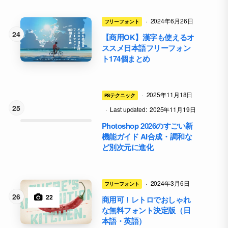
·
2024年6月26日
フリーフォント
【商用OK】漢字も使えるオ
ススメ日本語フリーフォン
ト174個まとめ
·
2025年11月18日
PSテクニック
·
Last updated:
2025年11月19日
Photoshop 2026のすごい新
機能ガイド AI合成・調和な
ど別次元に進化
·
2024年3月6日
フリーフォント
22
商用可！レトロでおしゃれ
な無料フォント決定版（日
本語・英語）