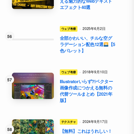
える魅力的なWebテキスト
エフェクト40選
·
2025年6月2日
ウェブ考察
全部かわいい、チルな空グ
ラデーション配色12選
【5
色パレット】
·
2018年9月10日
ウェブ考察
Illustratorいらず?!ベクター
画像作成につかえる無料の
代替ツールまとめ【2021年
版】
·
2024年9月17日
テクスチャ
【無料】これはうれしい！