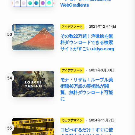
WebGradients
·
2021年12月14日
アイデアノート
その数22万超！浮世絵を無
料ダウンロードできる検索
サイトがすごい ukiyo-e.org
·
2021年3月30日
アイデアノート
モナ・リザも！ルーブル美
術館48万点の美術品が閲
覧、無料ダウンロード可能
に
·
2024年11月7日
ウェブデザイン
コピぺするだけ！すぐに使