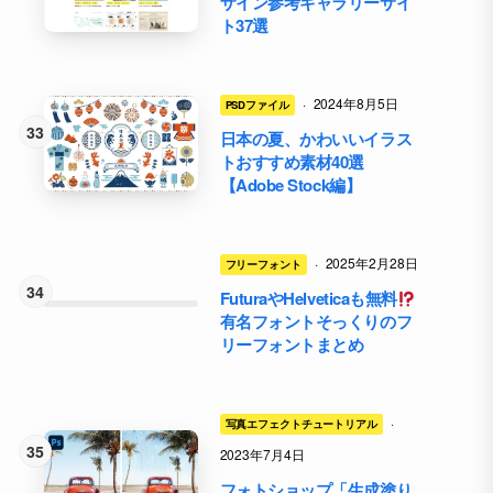
ザイン参考ギャラリーサイ
ト37選
·
2024年8月5日
PSDファイル
日本の夏、かわいいイラス
トおすすめ素材40選
【Adobe Stock編】
·
2025年2月28日
フリーフォント
FuturaやHelveticaも無料
有名フォントそっくりのフ
リーフォントまとめ
·
写真エフェクトチュートリアル
2023年7月4日
フォトショップ「生成塗り