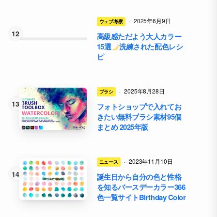
·
2025年6月9日
ウェブ考察
高級感ただよう大人カラー
15選
洗練された配色レシ
ピ
·
2025年8月28日
ブラシ
フォトショップで入れてお
きたい無料ブラシ素材95個
まとめ 2025年版
·
2023年11月10日
ニュース
誕生日から自分の色と性格
を知るバースデーカラー366
色一覧サイトBirthday Color